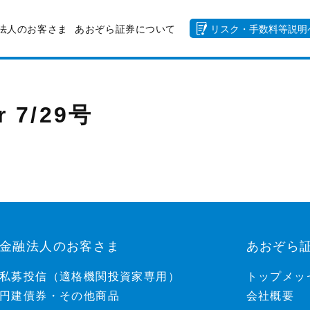
法人のお客さま
あおぞら証券について
リスク・手数料等説明
r 7/29号
金融法人のお客さま
あおぞら
私募投信（適格機関投資家専用）
トップメッ
円建債券・その他商品
会社概要