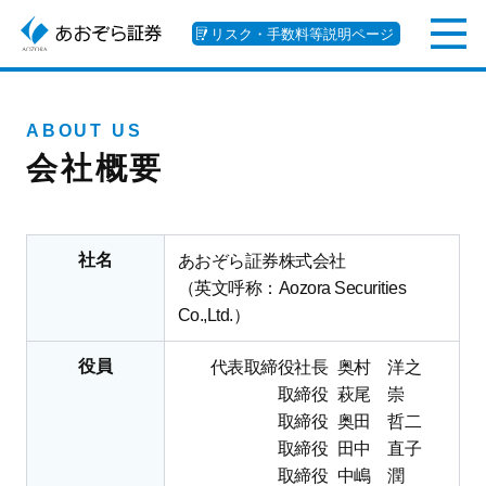
リスク・手数料等説明ページ
ABOUT US
会社概要
社名
あおぞら証券株式会社
（英文呼称：Aozora Securities
Co.,Ltd.）
役員
代表取締役社長
奥村 洋之
取締役
萩尾 崇
取締役
奥田 哲二
取締役
田中 直子
取締役
中嶋 潤