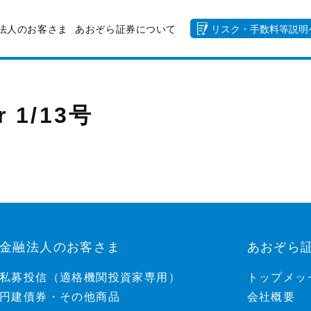
法人のお客さま
あおぞら証券について
リスク・手数料等説明
r 1/13号
金融法人のお客さま
あおぞら
私募投信（適格機関投資家専用）
トップメッ
円建債券・その他商品
会社概要