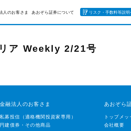
法人のお客さま
あおぞら証券について
リスク・手数料等説明
Weekly 2/21号
金融法人のお客さま
あおぞら
私募投信（適格機関投資家専用）
トップメッ
円建債券・その他商品
会社概要