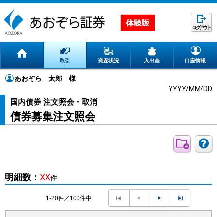
ログアウト
取引
資産状況
入出金
口座情報
あおぞら 太郎
様
YYYY/MM/DD
国内債券 注文照会・取消
債券募集注文照会
明細数：
XX
件
1-20件／100件中