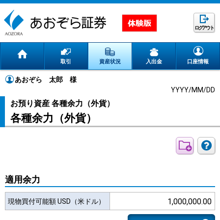
ログアウト
取引
資産状況
入出金
口座情報
あおぞら 太郎
様
YYYY/MM/DD
お預り資産 各種余力（外貨）
各種余力（外貨）
適用余力
1,000,000.00
現物買付可能額 USD（米ドル）